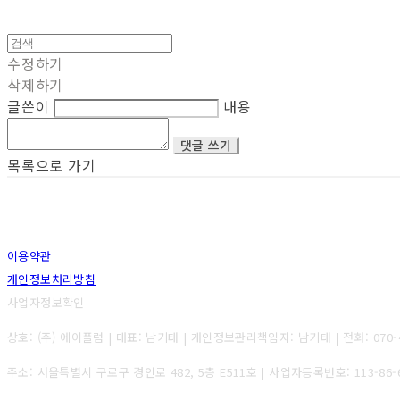
수정하기
삭제하기
글쓴이
내용
댓글 쓰기
목록으로 가기
이용약관
개인정보처리방침
사업자정보확인
상호: (주) 에이플럼 | 대표: 남기태 | 개인정보관리책임자: 남기태 | 전화: 070-4177
주소: 서울특별시 구로구 경인로 482, 5층 E511호 | 사업자등록번호:
113-86-