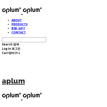
ABOUT
PRODUCTS
B2B, GIFT
CONTACT
Search
검색
Log In
로그인
Cart
장바구니
aplum