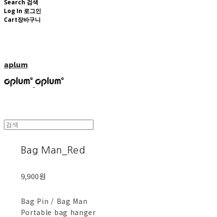
Search
검색
Log In
로그인
Cart
장바구니
aplum
Bag Man_Red
9,900원
Bag Pin / Bag Man
Portable bag hanger